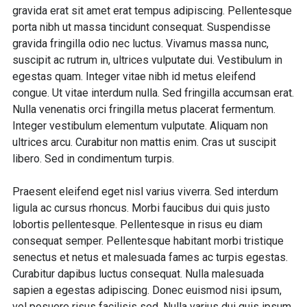
gravida erat sit amet erat tempus adipiscing. Pellentesque
porta nibh ut massa tincidunt consequat. Suspendisse
gravida fringilla odio nec luctus. Vivamus massa nunc,
suscipit ac rutrum in, ultrices vulputate dui. Vestibulum in
egestas quam. Integer vitae nibh id metus eleifend
congue. Ut vitae interdum nulla. Sed fringilla accumsan erat.
Nulla venenatis orci fringilla metus placerat fermentum.
Integer vestibulum elementum vulputate. Aliquam non
ultrices arcu. Curabitur non mattis enim. Cras ut suscipit
libero. Sed in condimentum turpis.
Praesent eleifend eget nisl varius viverra. Sed interdum
ligula ac cursus rhoncus. Morbi faucibus dui quis justo
lobortis pellentesque. Pellentesque in risus eu diam
consequat semper. Pellentesque habitant morbi tristique
senectus et netus et malesuada fames ac turpis egestas.
Curabitur dapibus luctus consequat. Nulla malesuada
sapien a egestas adipiscing. Donec euismod nisi ipsum,
vel posuere risus facilisis sed. Nulla varius dui quis ipsum