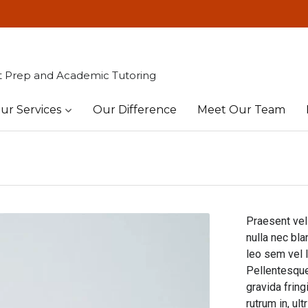
t Prep and Academic Tutoring
ur Services
Our Difference
Meet Our Team
Praesent vel
nulla nec bla
leo sem vel l
Pellentesque
gravida fring
rutrum in, ul