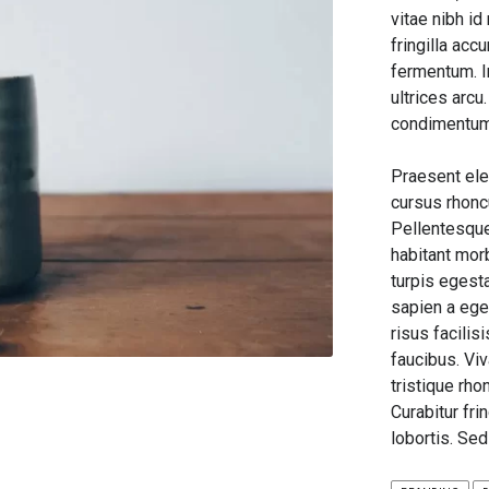
vitae nibh id
fringilla acc
fermentum. I
ultrices arcu
condimentum 
Praesent elei
cursus rhonc
Pellentesque
habitant mor
turpis egest
sapien a ege
risus facilis
faucibus. Vi
tristique rho
Curabitur fri
lobortis. Sed