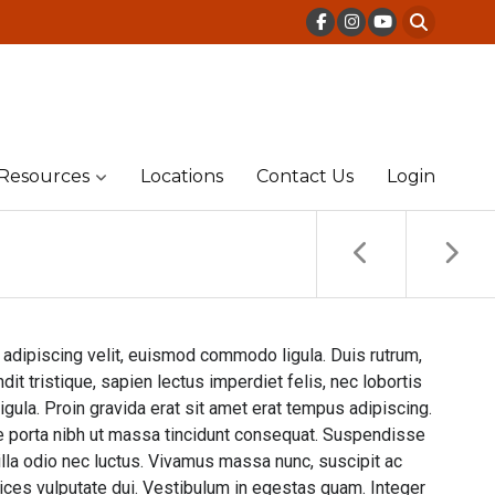
Resources
Locations
Contact Us
Login
 adipiscing velit, euismod commodo ligula. Duis rutrum,
ndit tristique, sapien lectus imperdiet felis, nec lobortis
igula. Proin gravida erat sit amet erat tempus adipiscing.
 porta nibh ut massa tincidunt consequat. Suspendisse
illa odio nec luctus. Vivamus massa nunc, suscipit ac
trices vulputate dui. Vestibulum in egestas quam. Integer