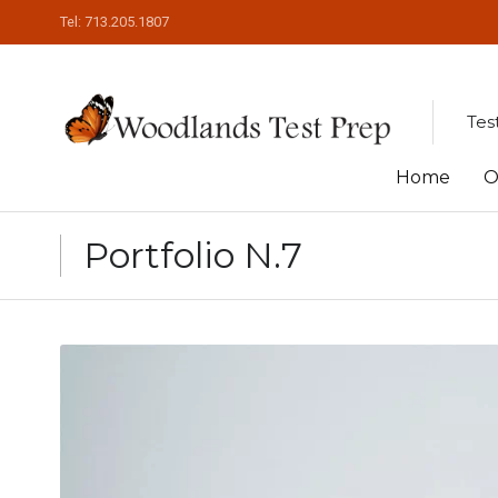
Tel: 713.205.1807
Tes
Skip
Home
O
to
Portfolio N.7
content