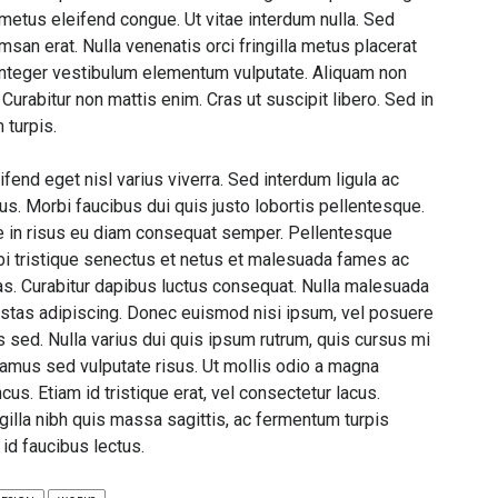
 metus eleifend congue. Ut vitae interdum nulla. Sed
umsan erat. Nulla venenatis orci fringilla metus placerat
nteger vestibulum elementum vulputate. Aliquam non
. Curabitur non mattis enim. Cras ut suscipit libero. Sed in
turpis.
fend eget nisl varius viverra. Sed interdum ligula ac
us. Morbi faucibus dui quis justo lobortis pellentesque.
 in risus eu diam consequat semper. Pellentesque
bi tristique senectus et netus et malesuada fames ac
as. Curabitur dapibus luctus consequat. Nulla malesuada
stas adipiscing. Donec euismod nisi ipsum, vel posuere
is sed. Nulla varius dui quis ipsum rutrum, quis cursus mi
vamus sed vulputate risus. Ut mollis odio a magna
ncus. Etiam id tristique erat, vel consectetur lacus.
ngilla nibh quis massa sagittis, ac fermentum turpis
 id faucibus lectus.